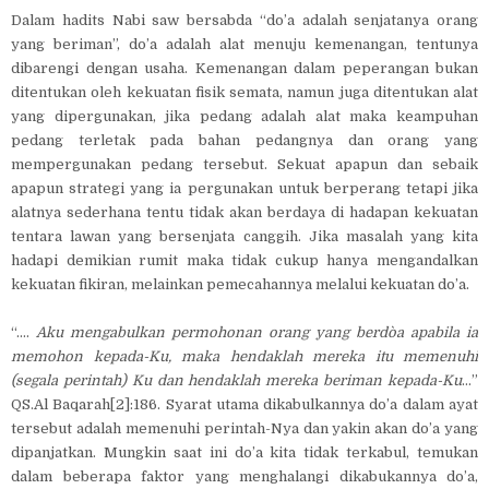
Dalam hadits Nabi saw bersabda “do’a adalah senjatanya orang
yang beriman”, do’a adalah alat menuju kemenangan, tentunya
dibarengi dengan usaha. Kemenangan dalam peperangan bukan
ditentukan oleh kekuatan fisik semata, namun juga ditentukan alat
yang dipergunakan, jika pedang adalah alat maka keampuhan
pedang terletak pada bahan pedangnya dan orang yang
mempergunakan pedang tersebut. Sekuat apapun dan sebaik
apapun strategi yang ia pergunakan untuk berperang tetapi jika
alatnya sederhana tentu tidak akan berdaya di hadapan kekuatan
tentara lawan yang bersenjata canggih. Jika masalah yang kita
hadapi demikian rumit maka tidak cukup hanya mengandalkan
kekuatan fikiran, melainkan pemecahannya melalui kekuatan do’a.
“....
Aku mengabulkan permohonan orang yang berdo`a apabila ia
memohon kepada-Ku, maka hendaklah mereka itu memenuhi
(segala perintah) Ku dan hendaklah mereka beriman kepada-Ku
…”
QS.Al Baqarah[2]:186. Syarat utama dikabulkannya do’a dalam ayat
tersebut adalah memenuhi perintah-Nya dan yakin akan do’a yang
dipanjatkan. Mungkin saat ini do’a kita tidak terkabul, temukan
dalam beberapa faktor yang menghalangi dikabukannya do’a,