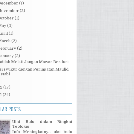
December
(1)
November
(2)
October
(1)
May
(2)
pril
(1)
March
(2)
February
(2)
January
(2)
adilah Melati Jangan Mawar Berduri
ersyukur dengan Peringatan Maulid
Nabi
12
(17)
11
(34)
LAR POSTS
Ulat Bulu dalam Bingkai
Teologis
Info Meningkatnya ulat bulu