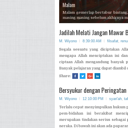
Sungai
Pagi Buta
Malam
Gunung
Siang
Malam gemerlap bertabur bintang,
masing masing sebelum akhirnya m
Jadilah Melati Jangan Mawar 
M. Wiyono
8:39:00 AM
filsafat
,
ren
Segala sesuatu yang diciptakan All
mengapa Allah menciptakan ini dan
ciptaan Allah mengandung banyak pe
Banyak pelajaran yang dapat diambil da
Share:
Bersyukur dengan Peringatan 
M. Wiyono
12:10:00 PM
syari'ah
,
ta
Terlalu cepat menyimpulkan hukum per
pem-bidahan ini berakibat menci
merupakan tindakan serius sebagai 
neraka. Di bawah ini akan ada papara