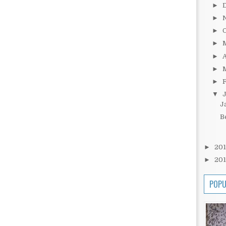
►
►
►
►
►
A
►
►
▼
J
B
►
20
►
20
POPU