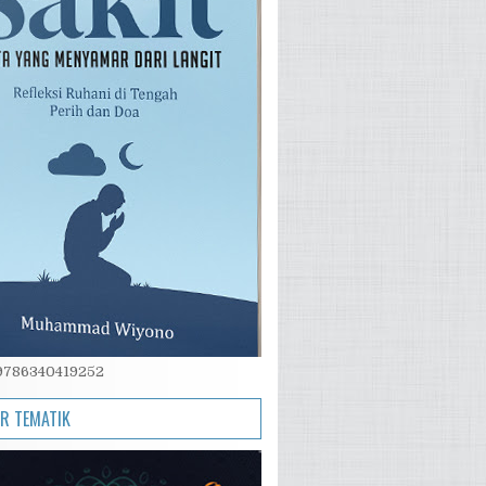
 9786340419252
IR TEMATIK