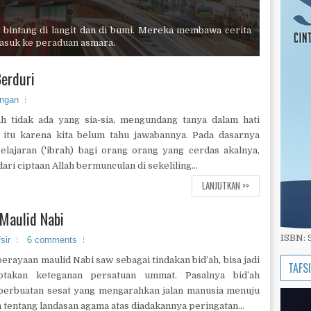
 bintang di langit dan di bumi. Mereka membawa cerita
asuk ke peraduan asmara.
Berduri
ungan
ah tidak ada yang sia-sia, mengundang tanya dalam hati
 itu karena kita belum tahu jawabannya. Pada dasarnya
lajaran ('ibrah) bagi orang orang yang cerdas akalnya,
ri ciptaan Allah bermunculan di sekeliling...
LANJUTKAN >>
Maulid Nabi
ISBN:
fsir
6 comments
ayaan maulid Nabi saw sebagai tindakan bid’ah, bisa jadi
TAFS
ptakan keteganan persatuan ummat. Pasalnya bid’ah
perbuatan sesat yang mengarahkan jalan manusia menuju
n tentang landasan agama atas diadakannya peringatan...