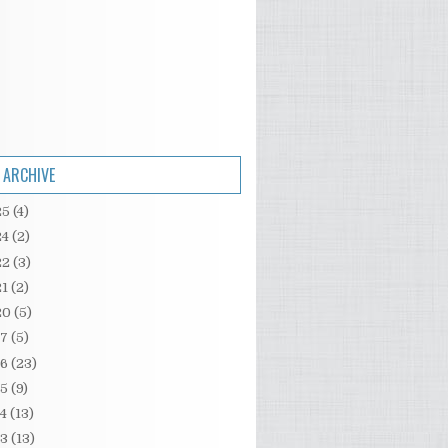
 ARCHIVE
25
(4)
24
(2)
22
(3)
21
(2)
20
(5)
17
(5)
16
(23)
15
(9)
14
(13)
13
(13)