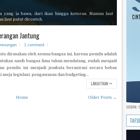
masuk ke sela-sela rimbun dedaunan, ia hendak datang
meraih asa dan cita yang masih tersisa.
erangan Jantung
renungan
1 comment
entu dirasakan oleh semua bangsa ini, karena pemilu adalah
tukan nasib bangsa lima tahun mendatang, sudah menjadi
an pemilu ini menjadi jembata berasirasi secara bebas
 meja legislasi, pengawasan dan budgeting...
LANJUTKAN >>
Home
Older Posts →
ISBN:
TAFS