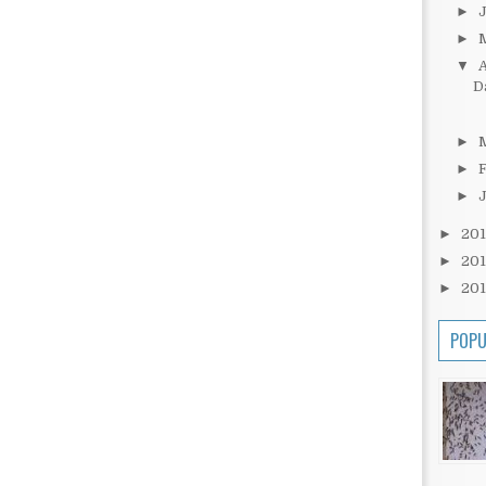
►
►
▼
A
D
►
►
►
►
20
►
20
►
20
POPU