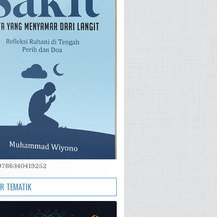
 9786340419252
IR TEMATIK