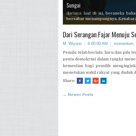
Sungai
Pagi Buta
Malam
Gunung
Siang
Semburat mentari di ufuk timur, 
mengabarkan semangat beraktifitas 
Dari Serangan Fajar Menuju S
M. Wiyono
6:00:00 AM
momentum
,
Pemilu telah berlalu, haru dan pilu t
pesta demokrasi dalam rangka menen
kemestian bagi pemilih mengingink
menetukan wakil rakyat yang duduk di
Share:
← Newer Posts