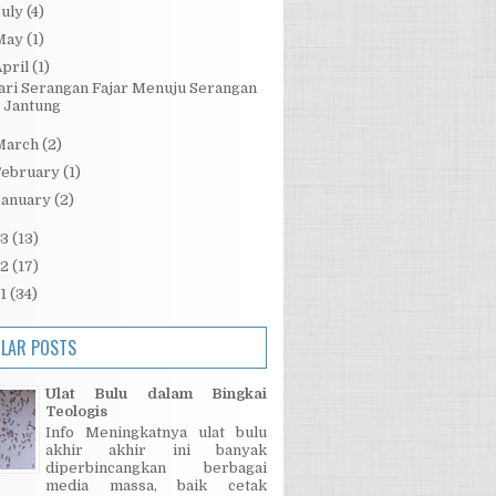
July
(4)
May
(1)
pril
(1)
ari Serangan Fajar Menuju Serangan
Jantung
March
(2)
February
(1)
January
(2)
13
(13)
12
(17)
11
(34)
LAR POSTS
Ulat Bulu dalam Bingkai
Teologis
Info Meningkatnya ulat bulu
akhir akhir ini banyak
diperbincangkan berbagai
media massa, baik cetak