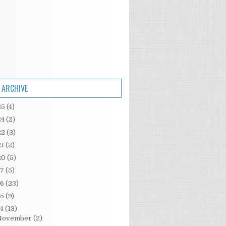
 ARCHIVE
25
(4)
24
(2)
22
(3)
21
(2)
20
(5)
17
(5)
16
(23)
15
(9)
14
(13)
November
(2)