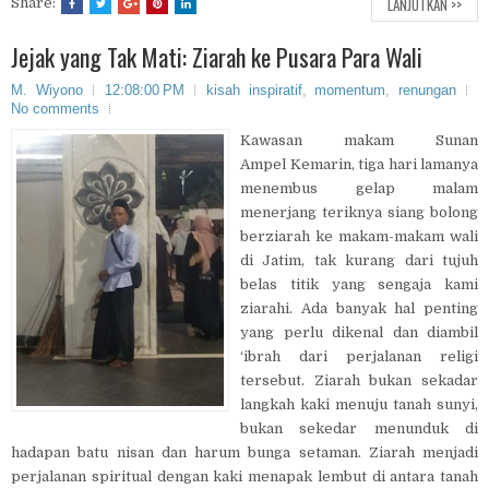
LANJUTKAN >>
Share:
Jejak yang Tak Mati: Ziarah ke Pusara Para Wali
M. Wiyono
12:08:00 PM
kisah inspiratif
,
momentum
,
renungan
No comments
Kawasan makam Sunan
Ampel Kemarin, tiga hari lamanya
menembus gelap malam
menerjang teriknya siang bolong
berziarah ke makam-makam wali
di Jatim, tak kurang dari tujuh
belas titik yang sengaja kami
ziarahi. Ada banyak hal penting
yang perlu dikenal dan diambil
‘ibrah dari perjalanan religi
tersebut. Ziarah bukan sekadar
langkah kaki menuju tanah sunyi,
bukan sekedar menunduk di
hadapan batu nisan dan harum bunga setaman. Ziarah menjadi
perjalanan spiritual dengan kaki menapak lembut di antara tanah