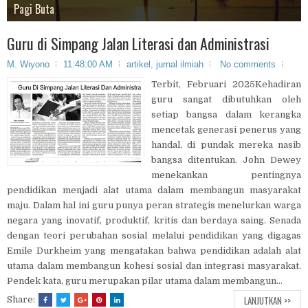
Sungai
Pagi Buta
Malam
Gunung
Siang
Guru di Simpang Jalan Literasi dan Administrasi
M. Wiyono
11:48:00 AM
artikel
,
jurnal ilmiah
No comments
Terbit, Februari 2025Kehadiran
guru sangat dibutuhkan oleh
setiap bangsa dalam kerangka
mencetak generasi penerus yang
handal, di pundak mereka nasib
bangsa ditentukan. John Dewey
menekankan pentingnya
pendidikan menjadi alat utama dalam membangun masyarakat
maju. Dalam hal ini guru punya peran strategis menelurkan warga
negara yang inovatif, produktif, kritis dan berdaya saing. Senada
dengan teori perubahan sosial melalui pendidikan yang digagas
Emile Durkheim yang mengatakan bahwa pendidikan adalah alat
utama dalam membangun kohesi sosial dan integrasi masyarakat.
Pendek kata, guru merupakan pilar utama dalam membangun...
LANJUTKAN >>
Share: