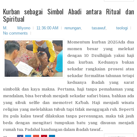
Kurban sebagai Simbol Abadi antara Ritual dan
Spiritual
M. Wiyono
11:36:00 AM
renungan
,
tasawuf
,
teologi
No comments
Momentum kurban 2025Ada dua
momen besar yang melekat
dengan 10 Dzulhijjah yakni haji
dan kurban. Keduanya bukan
sekadar rangkaian prosesi atau
sekadar formalitas tahunan tetapi
keduanya ibadah yang sarat
simbolik dan kaya makna. Pertama, haji tanpa pemahaman yang
mendalam, bisa berubah menjadi sekadar safari biasa, bahkan ada
yang sibuk selfie dan memotret Ka'bah. Haji menjadi wisata
religius yang melelahkan tubuh tapi tidak menggugah ruh. Seperti
itu pula kalau tawaf dilakukan tanpa perenungan, maka tak jauh
beda dengan mengitari tumpukan batu yang disusun menjadi
rumah tua. Padahal kandungan dalam ibadah tawaf...