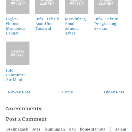
Ingkar
Info Telisik
Mendulang
Info Faktor
Nikmat
Asal-Usul
Amal
Penghalang
Membawa
Tasawuf
dengan
Syukur
Laknat
Sabar
Info
Campuran
Air Mani
← Newer Post
Home
Older Post →
No comments:
Post a Comment
Terimakash Atas kunjungan dan komentarnya ( salam