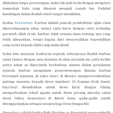
dilakukan tanpa perenungan, maka tak jauh beda dengan mengitari
tumpukan batu yang disusun menjadi rumah tua. Padahal
kandungan dalam ibadah tawaf sangat mendalam.
Kedua,
berkurban
. Kurban adalah puncak pembuktian ujian cinta
dipersimpangan jalan, antara cinta harta dengan cinta terhadap
perintah Allah ta’ala. kurban tidak semata-mata tentang apa yang
telah dilepaskan, tetapi bagian dari menyerahkan kepemilikan
yang semu kepada Allah yang maha abadi.
Kalau kita menyisir lembaran sejarah, sebenarnya ibadah kurban
sama tuanya dengan usia manusia di alam persada ini, yaitu ketika
putra Adam as diperintah berkurban, namun dalam perjalanan
sejarah, kurban mengalami penyelewengan dimana kurban
berwujud manusia, di suku Aztec di Mexico mempersembahkan
jantung manusia kepada dewa matahari. Di Kanaan (Irak kuno),
bayi-bayi ditumbalkan untuk dewa Ba’al. Bangsa Viking
mengorbankan tokoh agama untuk dewa perang mereka yakni
dewa Odion, Sementara di Mesir kuno, gadis-gadis cantik
ditenggelamkan sebagai sesajen bagi Dewi Sungai Nil.
Puncaknya adalah ketika Nabi Ibrahim as diperintah menyembelih