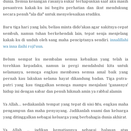
dunia. Semua kenangan rasanya sukar terhapuskan saat aku masih
pesantren kakak-ku ini begitu perhatian dan ikut mendukung
secara penuh "ala dia" untuk menyelesaikan studiku.
Baru tiga hari yang lalu, beliau minta dido'akan agar sakitnya cepat
sembuh, namun tuhan berkehendak lain, tepat senja menjelang
kakak-ku di unduh oleh sang maha penciptanya sendiri.
innalillahi
wa inna ilaihi roji'uun
.
Belum sempat ku membalas semua kebaikan yang telah ia
torehkan kepadaku, namun ia pergi mendahului kita untuk
selamanya, semoga engkau membawa semua amal baik yang
pernah kau lakukan selama hayat dikandung badan. Tiga putra-
putri yang kau tinggalkan semoga mampu menjalani 'ganasnya'
hidup ini dengan sabar dan penuh hikmah amin ya rabbal alamin
Ya Allah.... sediakanlah tempat yang tepat di sisi-Mu, engkau maha
pengampun dan maha penyayang. Jadikanlah suami dan keluarga
yang ditinggalkan sebagai keluarga yang berbahagia dunia akhirat.
Ya Allah ... jadikan kematiannya sebagai balasan atas