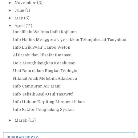
►
November
(2)
►
June
(1)
►
May
(5)
▼
April
(11)
Innalillahi Wa Inna Ilaihi Roji'uun
Info Hadits Menggerak-gerakkan Telunjuk saat Tasyahud
Info Lirik Syair Tanpo Weton
Al Farabi dan Filsafat Emanasi
Do'a Menghilangkan Kerakusan
Ulat Bulu dalam Bingkai Teologis
Nikmat Allah Melebihi Adzabnya
Info Campuran Air Mani
Info Telisik Asal-Usul Tasawuf
Info Hukum Kepiting Menurut Islam
Info Faktor Penghalang Syukur
►
March
(15)
POPULAR POSTS