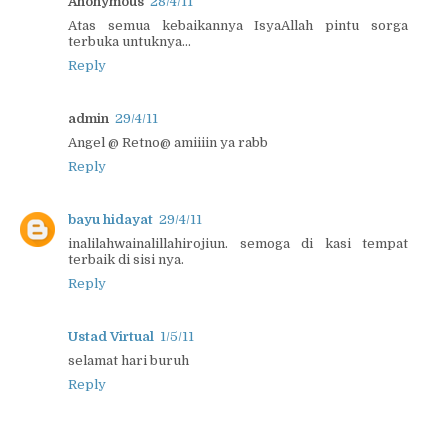
Anonymous
28/4/11
Atas semua kebaikannya IsyaAllah pintu sorga
terbuka untuknya...
Reply
admin
29/4/11
Angel @ Retno@ amiiiin ya rabb
Reply
bayu hidayat
29/4/11
inalilahwainalillahirojiun. semoga di kasi tempat
terbaik di sisi nya.
Reply
Ustad Virtual
1/5/11
selamat hari buruh
Reply