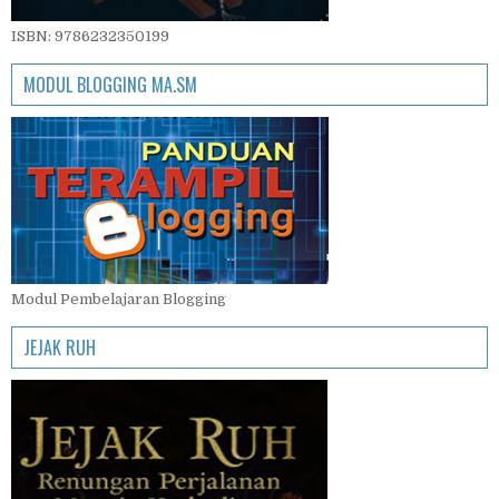
ISBN: 9786232350199
MODUL BLOGGING MA.SM
Modul Pembelajaran Blogging
JEJAK RUH