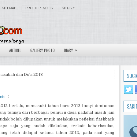
»
SITEMAP
PROFIL PENULIS
SITUS
»
ARTIKEL
GALLERY PHOTO
DIARY
asabah dan Do'a 2013
SOCI
nts
SAKI
2012 berlalu, memasuki tahun baru 2013 bunyi dentuman
ng telinga dari berbagai penjuru desa padahal masih jam
tidak boleh dilupakan untuk melakukan refleksi flashback
pa saja yang sudah dilakukan, terkait keberhasilan,
yang telah didapat selama tahun 2012, pada saat yang