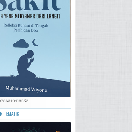
 9786340419252
IR TEMATIK