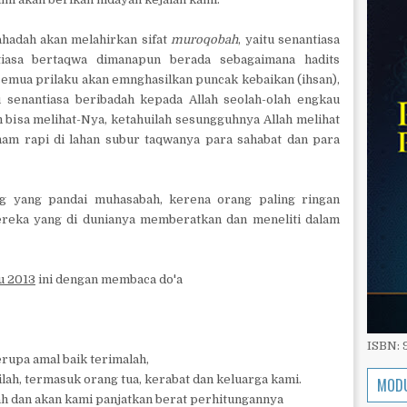
hadah akan melahirkan sifat
muroqobah
, yaitu senantiasa
tiasa bertaqwa dimanapun berada sebagaimana hadits
 semua prilaku akan emnghasilkan puncak kebaikan (ihsan),
au senantiasa beribadah kepada Allah seolah-olah engkau
 bisa melihat-Nya, ketahuilah sesungguhnya Allah melihat
am rapi di lahan subur taqwanya para sahabat dan para
 yang pandai muhasabah, kerena orang paling ringan
ereka yang di dunianya memberatkan dan meneliti dalam
u 2013
ini dengan membaca do'a
ISBN:
erupa amal baik terimalah,
ah, termasuk orang tua, kerabat dan keluarga kami.
MODU
ah dan akan kami panjatkan berat perhitungannya