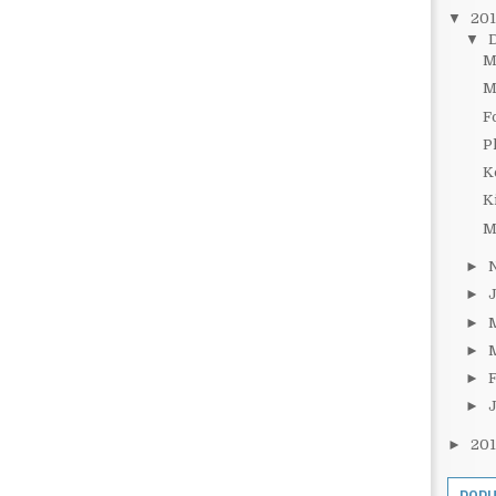
▼
20
▼
M
M
F
P
K
K
M
►
►
►
►
►
►
►
20