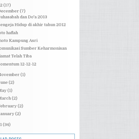
12
(17)
December
(7)
uhasabah dan Do'a 2013
engeja Hidup di akhir tahun 2012
oto haflah
hoto Kampung Asri
omunikasi Sumber Keharmonisan
iamat Telah Tiba
omentum 12-12-12
November
(1)
June
(2)
May
(1)
March
(2)
February
(2)
January
(2)
11
(34)