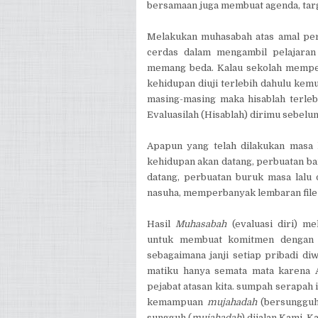
bersamaan juga membuat agenda, targ
Melakukan muhasabah atas amal per
cerdas dalam mengambil pelajaran
memang beda. Kalau sekolah memper
kehidupan diuji terlebih dahulu kemu
masing-masing maka hisablah terleb
Evaluasilah (Hisablah) dirimu sebelum
Apapun yang telah dilakukan masa
kehidupan akan datang, perbuatan ba
datang, perbuatan buruk masa lalu 
nasuha, memperbanyak lembaran file ba
Hasil
Muhasabah
(evaluasi diri) me
untuk membuat komitmen dengan p
sebagaimana janji setiap pribadi di
matiku hanya semata mata karena Al
pejabat atasan kita. sumpah serapah
kemampuan
mujahadah
(bersungguh-
sungguh (
mujahadah
) dijalan Kami, K