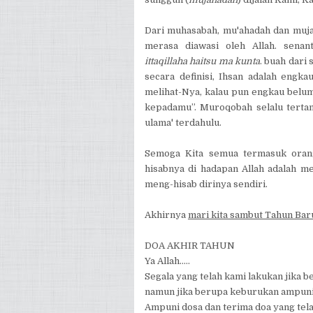
Dari muhasabah, mu'ahadah dan muja
merasa diawasi oleh Allah. senan
ittaqillaha haitsu ma kunta
. buah dari
secara definisi, Ihsan adalah engk
melihat-Nya, kalau pun engkau belum
kepadamu”. Muroqobah selalu tertan
ulama' terdahulu.
Semoga Kita semua termasuk orang
hisabnya di hadapan Allah adalah m
meng-hisab dirinya sendiri.
Akhirnya
mari kita sambut Tahun Bar
DOA AKHIR TAHUN
Ya Allah.....
Segala yang telah kami lakukan jika b
namun jika berupa keburukan ampunil
Ampuni dosa dan terima doa yang tel