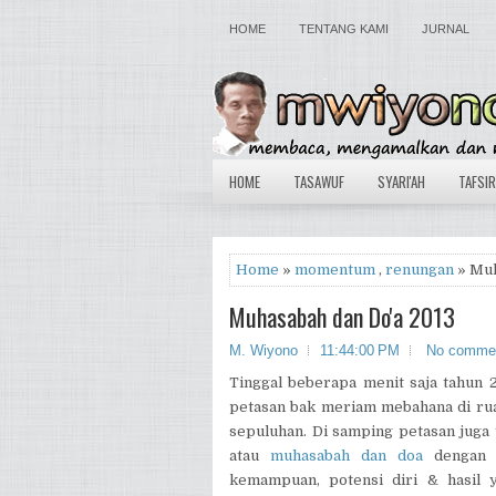
HOME
TENTANG KAMI
JURNAL
HOME
TASAWUF
SYARI'AH
TAFSIR
Home
»
momentum
,
renungan
» Muh
Muhasabah dan Do'a 2013
M. Wiyono
11:44:00 PM
No comme
Tinggal beberapa menit saja tahun 
petasan bak meriam mebahana di rua
sepuluhan. Di samping petasan juga 
atau
muhasabah dan doa
dengan a
kemampuan, potensi diri & hasil 