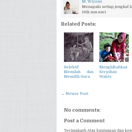
M. Wiyono
Menapaki setiap jengkal la
titik nan suci
Related Posts:
Selektif
Menghibahkan
Memilah dan
Serpihan
Memilih Guru
Waktu
← Newer Post
No comments:
Post a Comment
Terimakash Atas kunjungan dan kom