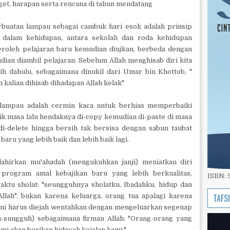
et, harapan serta rencana di tahun mendatang
buatan lampau sebagai cambuk hari esok adalah prinsip
 dalam kehidupan, antara sekolah dan roda kehidupan
oleh pelajaran baru kemudian diujkan, berbeda dengan
dian diambil pelajaran. Sebelum Allah menghisab diri kita
ih dahulu, sebagaimana dinukil dari Umar bin Khottob, "
 kalian dihisab dihadapan Allah kelak"
 lampau adalah cermin kaca untuk berhias memperbaiki
ik masa lalu hendaknya di-copy kemudian di-paste di masa
di-delete hingga bersih tak bersisa dengan sabun taubat
ru yang lebih baik dan lebih baik lagi.
lahirkan mu'ahadah (mengukuhkan janji) meniatkan diri
rogram amal kebajikan baru yang lebih berkualitas,
ISBN:
waktu sholat: "seungguhnya sholatku, Ibadahku, hidup dan
lah". bukan karena keluarga, orang tua apalagi karena
TAFS
 ini harus diejah wentahkan dengan mengeluarkan segenap
sungguh) sebagaimana firman Allah: "Orang-orang yang
ami akan berikan hidayah kejalan kami."